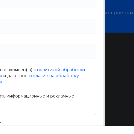
м о наших услугах, видах работ и типовых проектах
дивидуальное предложение!
Помощь
Покупки
Вопрос - ответ
ознакомлен(-а) с
политикой обработки
Бренды
х
и даю свое
согласие на обработку
х
Коллекции
животных
Готовые образы
ать информационные и рекламные
Возможности