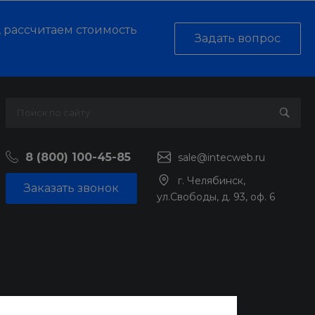
, рассчитаем стоимость
Задать вопрос
8 (800) 100-45-85
sale@intecweb.ru
г. Челябинск,
Заказать звонок
ул.Свободы, д. 93, оф. 6