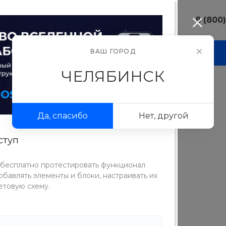
8 (800
8 (800) 10
ВАШ ГОРОД
АКЦИИ
ПРОЕКТЫ
ФОТОГАЛЕРЕЯ
г. Челябинс
ул.Свободы,
ЧЕЛЯБИНСК
Пн-Пт: 9:30
Cб-Вс: Вы
sale@intecw
Да, спасибо
Нет, другой
+7 (351) 77
г. Челябинс
Копейское 
ступ
Пн-Пт: 9:30
Cб-Вс: Вы
 бесплатно протестировать функционал
sale@intecw
бавлять элементы и блоки, настраивать их
етовую схему.