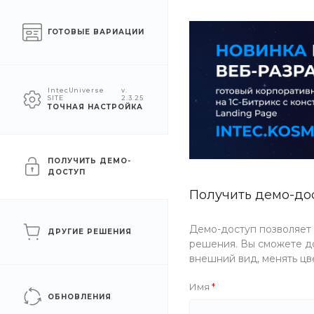
Челябинск
ГОТОВЫЕ ВАРИАЦИИ
КАТАЛОГ
КОМПАНИЯ
УСЛУГИ
IntecUniverse
v.
SITE
2.3.25
ТОЧНАЯ НАСТРОЙКА
Главная
/
Каталог товаров
Сравнение товаров
ПОЛУЧИТЬ ДЕМО-
ДОСТУП
Список сравниваемых элементов пуст.
Получить демо-до
Демо-доступ позволяет
ДРУГИЕ РЕШЕНИЯ
решения. Вы сможете до
внешний вид, менять цв
Имя
ОБНОВЛЕНИЯ