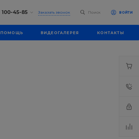
) 100-45-85
Заказать звонок
Поиск
ВОЙТИ
0-45-85
ПОМОЩЬ
ВИДЕОГАЛЕРЕЯ
КОНТАКТЫ
к,
 д. 93, оф. 6
-18:30
ходной
eb.ru
7-80-70
к,
ш., 64
-18:30
ходной
eb.ru