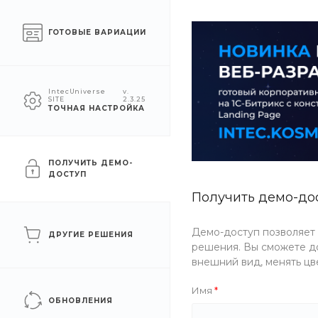
Челябинск
ГОТОВЫЕ ВАРИАЦИИ
КАТАЛОГ
КОМПАНИЯ
УСЛУГ
IntecUniverse
v.
SITE
2.3.25
ТОЧНАЯ НАСТРОЙКА
Главная
/
Каталог товаров
/
Сантехника
/
Климат
Климат
ПОЛУЧИТЬ ДЕМО-
ДОСТУП
Получить демо-до
Радиаторы
Демо-доступ позволяет
ДРУГИЕ РЕШЕНИЯ
решения. Вы сможете до
внешний вид, менять цв
Имя
ФИЛЬТР
ОБНОВЛЕНИЯ