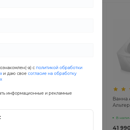
ознакомлен(-а) с
политикой обработки
х
и даю свое
согласие на обработку
х
ать информационные и рекламные
ux
Ванна AquaLux с
Ванна 
гидромассажем
Альтер
ем
гидро
В наличии
Артикул
IC9E-ZIH4
В нали
Q
57 490 руб.
41 990
71 863 руб.