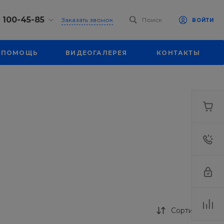
) 100-45-85
Заказать звонок
Поиск
ВОЙТИ
0-45-85
ПОМОЩЬ
ВИДЕОГАЛЕРЕЯ
КОНТАКТЫ
к,
 д. 93, оф. 6
-18:30
ходной
eb.ru
7-80-70
к,
ш., 64
-18:30
ходной
eb.ru
Сортировка