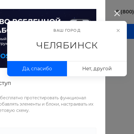
8 (800
8 (800) 10
ВАШ ГОРОД
И
АКЦИИ
ПРОЕКТЫ
ФОТОГАЛЕРЕЯ
г. Челябинс
ул.Свободы,
ЧЕЛЯБИНСК
Пн-Пт: 9:30
Cб-Вс: Вы
sale@intecw
Да, спасибо
Нет, другой
+7 (351) 77
г. Челябинс
Копейское 
ступ
Пн-Пт: 9:30
Cб-Вс: Вы
Теплые полы
 бесплатно протестировать функционал
sale@intecw
бавлять элементы и блоки, настраивать их
етовую схему.