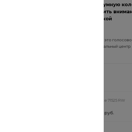
ремонт: как
Как выбрать умную кол
чественные
на что обратить внима
перед покупкой
20 июл 2021
онт? Безопасность и
Умная колонка — это голосово
иалов — основа
помощник, музыкальный центр и 
..
 заинтересовать
ная коляска StrollPro
TechInnovate 71525 RW
0 руб.
от 69 900 руб.