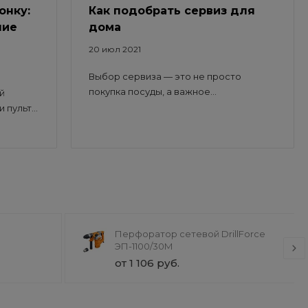
онку:
Как подобрать сервиз для
ние
дома
20 июл 2021
Выбор сервиза — это не просто
покупка посуды, а важное...
й
пульт...
Перфоратор сетевой DrillForce
ЭП-1100/30М
от 1 106 руб.