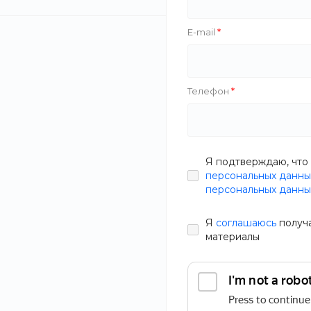
Бренд
E-mail
Телефон
Zazol
Фокус
Black White
Я подтверждаю, что 
The Bird
персональных данны
HappyStar
персональных данны
Я
соглашаюсь
получ
Тип
Ванна AquaL
материалы
Акварама с
гидромассаж
В наличии
Производитель
Артикул
59JM-IEF