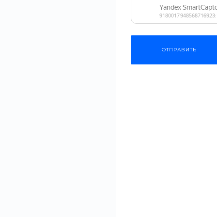
84 590 руб.
Габариты
105 738 руб.
Состав
ОТПРАВИТЬ
СБРОСИТЬ ФИЛЬТР
Одежда
Мебель
Бытовая техника
Ванна без
Спортивные товары
гидромассаж