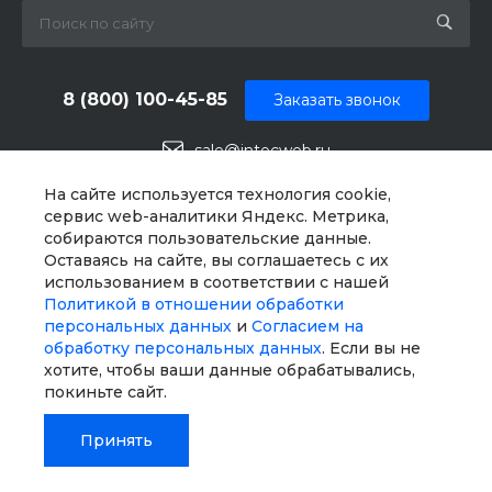
8 (800) 100-45-85
Заказать звонок
sale@intecweb.ru
г. Челябинск, ул.Свободы, д. 93, оф. 6
На сайте используется технология cookie,
сервис web-аналитики Яндекс. Метрика,
собираются пользовательские данные.
Оставаясь на сайте, вы соглашаетесь с их
использованием в соответствии с нашей
Политикой в отношении обработки
персональных данных
и
Согласием на
обработку персональных данных
. Если вы не
хотите, чтобы ваши данные обрабатывались,
покиньте сайт.
Принять
© 2026 Universe SITE, Все права защищены
Главная
Главная
Кабинет
Кабинет
Корзина
Корзина
Сравнение
Сравнение