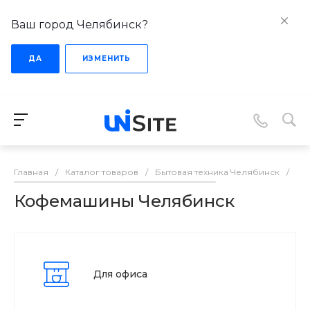
Ваш город Челябинск?
ДА
ИЗМЕНИТЬ
Главная
/
Каталог товаров
/
Бытовая техника Челябинск
/
Ко
Кофемашины Челябинск
Для офиса