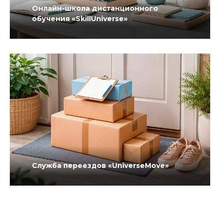
Онлайн-школа дистанционного
обучения «SkillUniverse»
Служба переездов «UniverseMove»