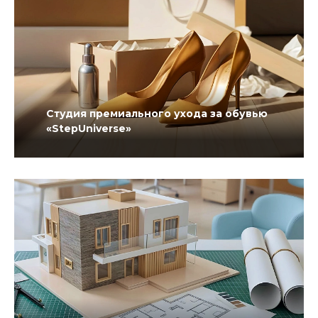
Студия премиального ухода за обувью
«StepUniverse»