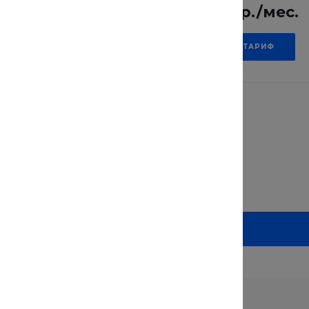
00 р./мес.
2 116.50 р./мес.
АТЬ ТАРИФ
ВЫБРАТЬ ТАРИФ
Ед. изм.
шт.
шт.