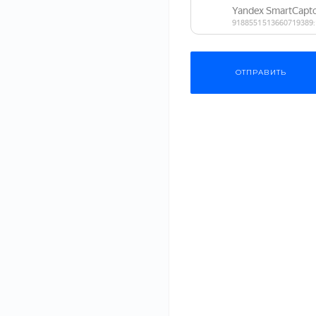
ценообразов
Оперативно оказываем услуги
любой сложности
Составляем сп
необходимых р
ОТПРАВИТЬ
Описание
Наша курьерская служба предоставляет услуги, 
и наша главная цель - обеспечить быструю и над
документы в офисе, отправить подарок близкому 
Наши курьеры - профессионалы, которые отлично з
улыбкой на лице. Мы гордимся нашей командой, 
что вы получите, заказав наши услуги.