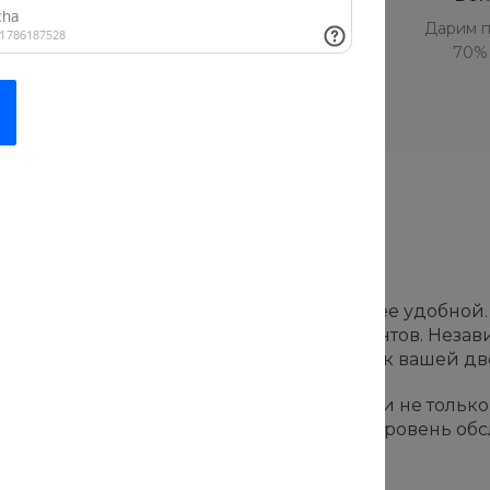
ание
Отчитываемся обо всех
Дарим п
исок
выполненных работах
70% 
абот
которые сделают вашу жизнь проще и более удобной
ежную передачу ваших товаров и документов. Незави
человеку или получить продукты прямо к вашей две
нают город и всегда готовы помочь. Они не только 
которая стремится обеспечить высший уровень обсл