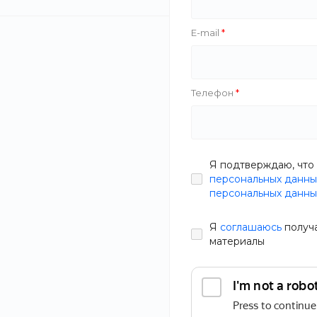
доставку для ваших товаров. Мы понимаем, что в
именно поэтому наша дружная и ответственная к
E-mail
беспрецедентно качественное и первоклассное о
Телефон
от 2 000 руб.
ЗАКАЗАТЬ УСЛУГУ
от 1 500 руб.
Я подтверждаю, что 
персональных данны
персональных данны
Я
соглашаюсь
получ
материалы
Соблюдаем сроки
Прозрачно