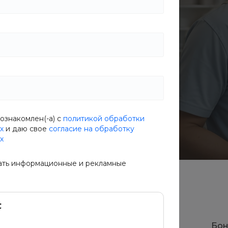
ажны скорость и надежность, и
оманда готова предоставить вам
бслуживание в сфере доставки.
ознакомлен(-а) с
политикой обработки
х
и даю свое
согласие на обработку
х
ать информационные и рекламные
е
Прозрачная отчетность
Бон