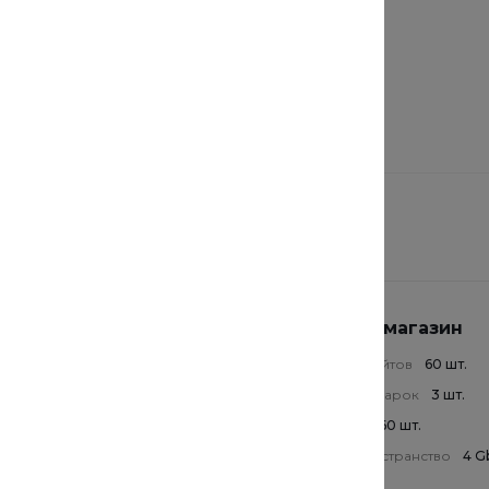
ативный
Интернет-магазин
-10%
о сайтов
30 шт.
Количество сайтов
60 шт.
 подарок
2 шт.
Доменов в подарок
3 шт.
ых
30 шт.
Базы данных
60 шт.
пространство
2 Gb
Дисковое пространство
4 G