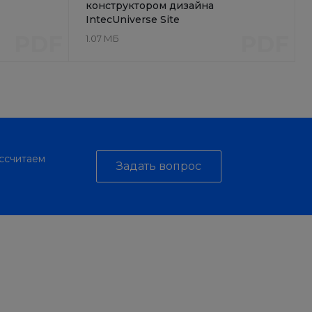
конструктором дизайна
IntecUniverse Site
PDF
PDF
1.07 МБ
ассчитаем
Задать вопрос