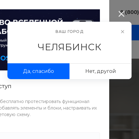
8 (800
8 (800) 10
ВАШ ГОРОД
И
АКЦИИ
ПРОЕКТЫ
ФОТОГАЛЕРЕЯ
г. Челябинс
ул.Свободы,
ЧЕЛЯБИНСК
Пн-Пт: 9:30
Cб-Вс: Вы
sale@intecw
Да, спасибо
Нет, другой
+7 (351) 77
г. Челябинс
Копейское 
ступ
Пн-Пт: 9:30
Cб-Вс: Вы
 бесплатно протестировать функционал
sale@intecw
бавлять элементы и блоки, настраивать их
етовую схему.
чить удобную и эффективную