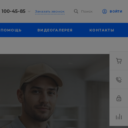
) 100-45-85
Заказать звонок
Поиск
ВОЙТИ
0-45-85
ПОМОЩЬ
ВИДЕОГАЛЕРЕЯ
КОНТАКТЫ
к,
 д. 93, оф. 6
-18:30
ходной
eb.ru
7-80-70
к,
ш., 64
-18:30
ходной
eb.ru