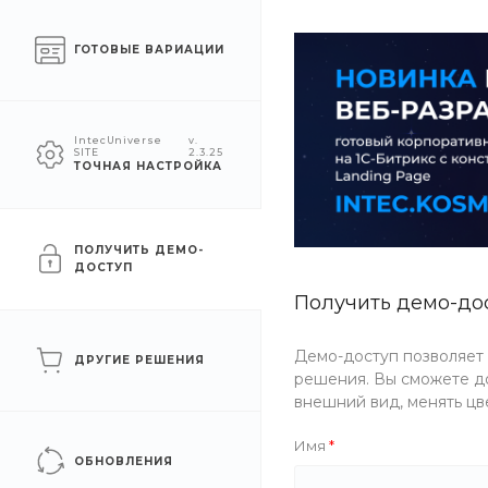
Челябинск
ГОТОВЫЕ ВАРИАЦИИ
КАТАЛОГ
КОМПАНИЯ
УСЛУГ
IntecUniverse
v.
SITE
2.3.25
ТОЧНАЯ НАСТРОЙКА
Главная
/
Услуги
/
Доставка
/
Услуги курьера
ПОЛУЧИТЬ ДЕМО-
ДОСТУП
Получить демо-до
ДОСТАВКА
Демо-доступ позволяет
ДРУГИЕ РЕШЕНИЯ
решения. Вы сможете до
Услуги курьера
внешний вид, менять цв
Имя
ОБНОВЛЕНИЯ
Наши профессиональные курьеры готовы обеспе