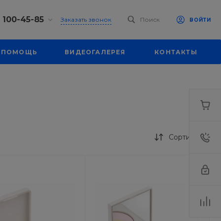
) 100-45-85
Заказать звонок
Поиск
ВОЙТИ
0-45-85
ПОМОЩЬ
ВИДЕОГАЛЕРЕЯ
КОНТАКТЫ
к,
 д. 93, оф. 6
-18:30
ходной
eb.ru
7-80-70
к,
ш., 64
Сортировка
-18:30
ходной
eb.ru