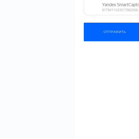
Одежда
ОТПРАВИТЬ
Мебель
Бытовая техника
Как сделать
Спортивные товары
красивым
20 июл 2021
Косметика
Красивая подач
даже самый про
Садовая техника
маленькое...
Сантехника