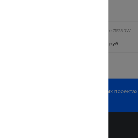
 заинтересовать
ная коляска StrollPro
TechInnovate 71525 RW
0 руб.
от 69 900 руб.
м о наших услугах, видах работ и типовых проектах
дивидуальное предложение!
Помощь
Покупки