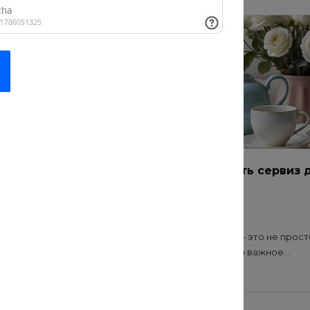
 десерт
Как подобрать сервиз 
дома
20 июл 2021
а может превратить
Выбор сервиза — это не прост
стой десерт в
покупка посуды, а важное...