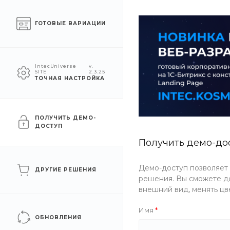
Челябинск
ГОТОВЫЕ ВАРИАЦИИ
КАТАЛОГ
КОМПАНИЯ
УСЛУГ
IntecUniverse
v.
SITE
2.3.25
ТОЧНАЯ НАСТРОЙКА
Главная
/
Каталог товаров
/
Косметика
/
Для лица
/
Тени дл
Тени для век
ПОЛУЧИТЬ ДЕМО-
ДОСТУП
Получить демо-до
ФИЛЬТР
Демо-доступ позволяет
ДРУГИЕ РЕШЕНИЯ
Бренд
решения. Вы сможете до
внешний вид, менять цв
Имя
ОБНОВЛЕНИЯ