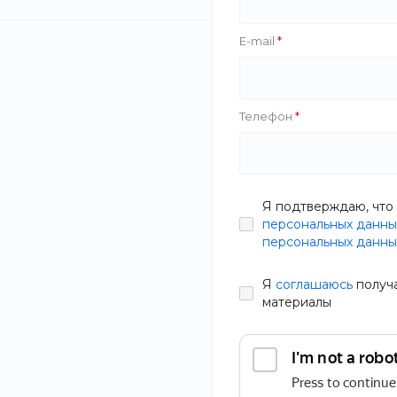
Savila
Rolans
E-mail
Zahar
Salco
Новинка
Телефон
Тип
EyeShade Пал
ТЕНЕЙ ДЛЯ В
Я подтверждаю, что 
Производитель
VISUAL MULT
В наличии
персональных данны
EYE SHADOW
персональных данны
Артикул
OV5L-ZDZ
Объем
1 988 руб.
Я
соглашаюсь
получ
материалы
Состав
Статьи
СБРОСИТЬ ФИЛЬТР