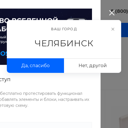
8 (800
8 (800) 10
ВАШ ГОРОД
И
АКЦИИ
ПРОЕКТЫ
ФОТОГАЛЕРЕЯ
г. Челябинс
ул.Свободы,
ЧЕЛЯБИНСК
Пн-Пт: 9:30
Cб-Вс: Вы
я век
sale@intecw
Да, спасибо
Нет, другой
+7 (351) 77
г. Челябинс
Копейское 
ступ
Пн-Пт: 9:30
Cб-Вс: Вы
 бесплатно протестировать функционал
sale@intecw
бавлять элементы и блоки, настраивать их
етовую схему.