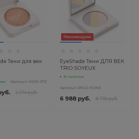
Рекомендуем
de Тени для век
EyeShade Тени ДЛЯ ВЕК
TRIO SOYEUX
В наличии
чии
Артикул
VAD9-II7Z
Артикул
R9G0-9ONX
руб.
2 374 руб.
6 988 руб.
8 735 руб.