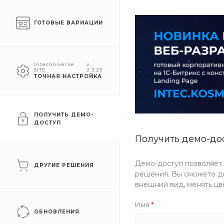
Челябинск
ГОТОВЫЕ ВАРИАЦИИ
КАТАЛОГ
КОМПАНИЯ
УСЛУГ
IntecUniverse
v.
SITE
2.3.25
ТОЧНАЯ НАСТРОЙКА
Главная
/
Каталог товаров
/
Косметика
/
Уход за ногтями
/
Гель-лак
ПОЛУЧИТЬ ДЕМО-
ДОСТУП
Получить демо-до
ФИЛЬТР
Демо-доступ позволяет
ДРУГИЕ РЕШЕНИЯ
Бренд
решения. Вы сможете до
внешний вид, менять цв
Имя
ОБНОВЛЕНИЯ