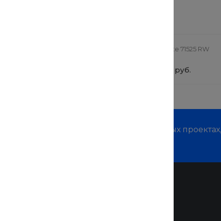
 заинтересовать
ная коляска StrollPro
TechInnovate 71525 RW
0 руб.
от 69 900 руб.
м о наших услугах, видах работ и типовых проектах
дивидуальное предложение!
Помощь
Покупки
Вопрос - ответ