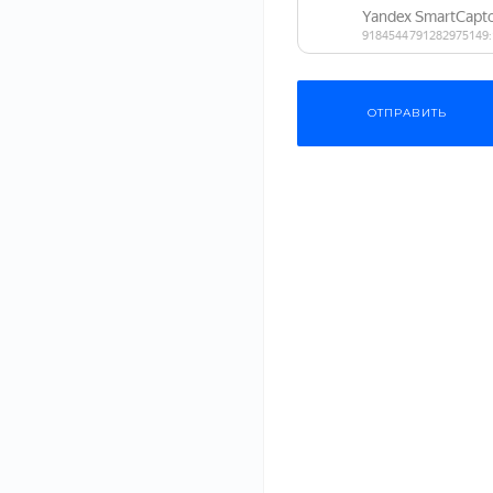
Одежда
Мебель
ОТПРАВИТЬ
Бытовая техника
Спортивные товары
Как подобр
аксессуары
Косметика
20 июл 2021
Садовая техника
Аксессуары — э
дополнение, а с
законченный...
Сантехника