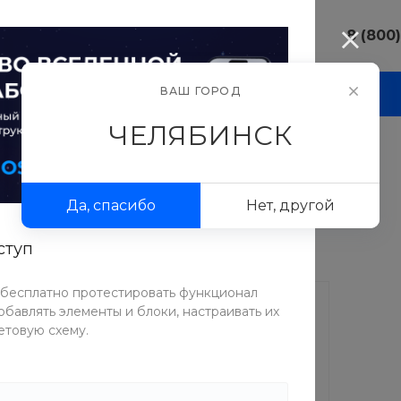
8 (800
8 (800) 10
ВАШ ГОРОД
И
АКЦИИ
ПРОЕКТЫ
ФОТОГАЛЕРЕЯ
г. Челябинс
ул.Свободы,
ЧЕЛЯБИНСК
Пн-Пт: 9:30
Cб-Вс: Вы
Гель-лак
sale@intecw
Да, спасибо
Нет, другой
+7 (351) 77
г. Челябинс
Копейское 
ступ
Пн-Пт: 9:30
Cб-Вс: Вы
 бесплатно протестировать функционал
sale@intecw
бавлять элементы и блоки, настраивать их
етовую схему.