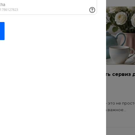
ать актуальные
Как подобрать сервиз 
 к одежде
дома
20 июл 2021
то не просто
Выбор сервиза — это не прост
пособ создать
покупка посуды, а важное...