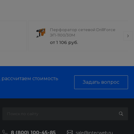
Перфоратор сетевой DrillForce
ЭП-1100/30М
от 1 106 руб.
, рассчитаем стоимость
Задать вопрос
8 (800) 100-45-85
sale@intecweb.ru