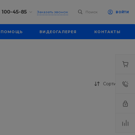
) 100-45-85
Заказать звонок
Поиск
ВОЙТИ
0-45-85
ПОМОЩЬ
ВИДЕОГАЛЕРЕЯ
КОНТАКТЫ
к,
 д. 93, оф. 6
-18:30
ходной
eb.ru
7-80-70
к,
ш., 64
Сортировка
-18:30
ходной
eb.ru