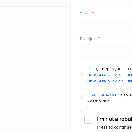
Black White
Zahar
E-mail
Тип
Рекомендуем
Телефон
Производитель
NailGlow Гел
НОГТЕЙ LA L
Я подтверждаю, что 
В наличии
персональных данны
Объем
персональных данны
Артикул
6A5B-6J8
499 руб.
62
Я
соглашаюсь
получ
Состав
материалы
СБРОСИТЬ ФИЛЬТР
Статьи