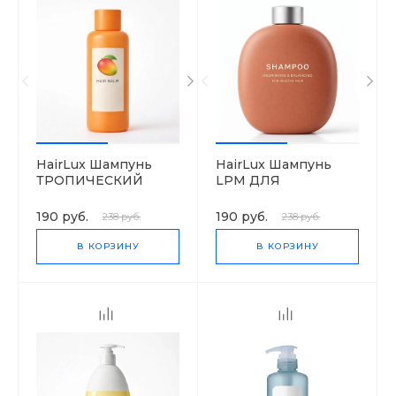
HairLux Шампунь
HairLux Шампунь
ТРОПИЧЕСКИЙ
LPM ДЛЯ
MANGO
НОРМАЛЬНЫХ
ВОЛОС ЯБЛОКО И
190 руб.
190 руб.
238 руб.
238 руб.
ОЛИВА
В КОРЗИНУ
В КОРЗИНУ