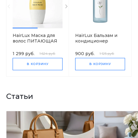
HairLux Маска для
HairLux Бальзам и
волос ПИТАЮЩАЯ
кондиционер
ОКРАШИВАЮЩАЯ
(ЗОЛОТО)
1 299 руб.
900 руб.
1 624 руб.
1 125 руб.
В КОРЗИНУ
В КОРЗИНУ
Статьи