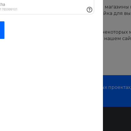
тех, кто ценит свое время, мы открываем магазины 
 только терминал для заказа товаров и стойка для вы
ней траты времени.
аботает ежедневно с 16 до 20 часов (а в некоторых ма
айший к вам пункт выдачи, вы можете на нашем сайт
ах выдачи Magazine абсолютно бесплатно!
м о наших услугах, видах работ и типовых проектах
дивидуальное предложение!
Помощь