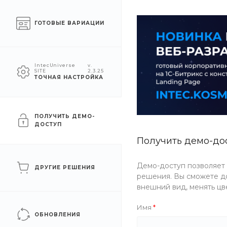
Челябинск
ГОТОВЫЕ ВАРИАЦИИ
КАТАЛОГ
КОМПАНИЯ
УСЛУГ
IntecUniverse
v.
SITE
2.3.25
ТОЧНАЯ НАСТРОЙКА
Главная
/
Помощь
/
Покупки
/
Условия доставки
Условия доставки
ПОЛУЧИТЬ ДЕМО-
ДОСТУП
Получить демо-до
Условия оплаты
Демо-доступ позволяет
ДРУГИЕ РЕШЕНИЯ
Условия доставки
решения. Вы сможете до
внешний вид, менять цв
Рассрочка
Имя
ОБНОВЛЕНИЯ