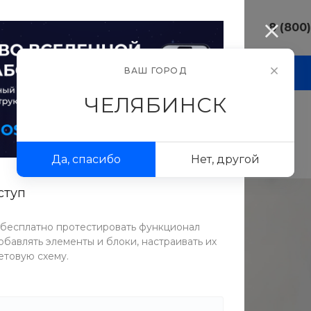
8 (800
8 (800) 10
ВАШ ГОРОД
И
АКЦИИ
ПРОЕКТЫ
ФОТОГАЛЕРЕЯ
г. Челябинс
ул.Свободы,
ЧЕЛЯБИНСК
Пн-Пт: 9:30
Cб-Вс: Вы
sale@intecw
Да, спасибо
Нет, другой
+7 (351) 77
г. Челябинс
Копейское 
ступ
Пн-Пт: 9:30
Cб-Вс: Вы
 бесплатно протестировать функционал
sale@intecw
бавлять элементы и блоки, настраивать их
етовую схему.