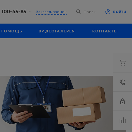
) 100-45-85
Заказать звонок
Поиск
ВОЙТИ
0-45-85
ПОМОЩЬ
ВИДЕОГАЛЕРЕЯ
КОНТАКТЫ
к,
 д. 93, оф. 6
-18:30
ходной
eb.ru
7-80-70
к,
ш., 64
-18:30
ходной
eb.ru