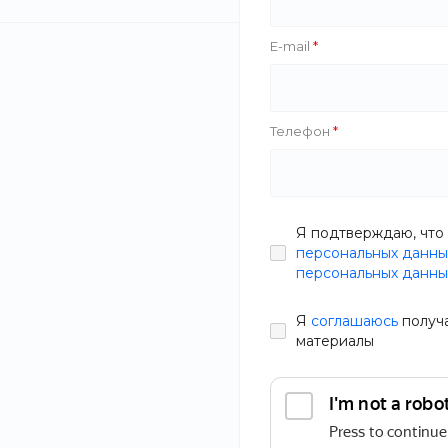
E-mail
Получение 
Телефон
Если вы решили 
общем, товар ве
день (если това
складе магазина
Я подтверждаю, что 
После вашего за
персональных данны
долгожданной по
персональных данны
доставкой на до
можете на нашем
Я
соглашаюсь
получ
материалы
Получение