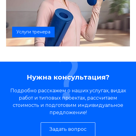
Услуги тренера
Наша дружная и профессиональная команда
предоставляет услуги тренера, напра...
Нужна консультация?
Подробно расскажем о наших услугах, видах
работ и типовых проектах, рассчитаем
стоимость и подготовим индивидуальное
предложение!
Задать вопрос