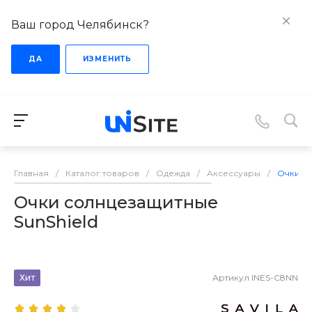
Ваш город Челябинск?
ДА
ИЗМЕНИТЬ
Главная
/
Каталог товаров
/
Одежда
/
Аксессуары
/
Очки со
Очки солнцезащитные
SunShield
Хит
Артикул
INES-C8NN