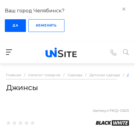
Ваш город Челябинск?
ДА
ИЗМЕНИТЬ
Главная
/
Каталог товаров
/
Одежда
/
Детская одежда
/
Джи
Джинсы
Артикул
FKQI-0623