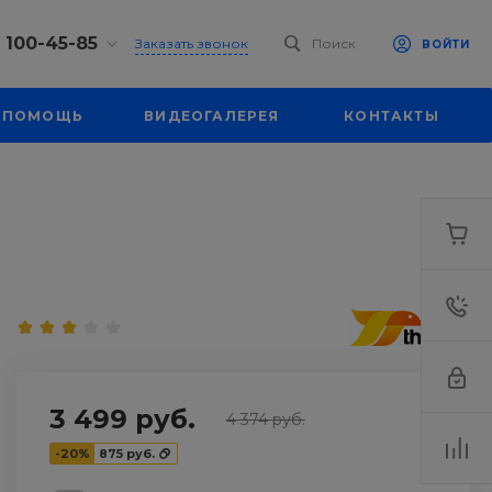
) 100-45-85
Заказать звонок
Поиск
ВОЙТИ
0-45-85
ПОМОЩЬ
ВИДЕОГАЛЕРЕЯ
КОНТАКТЫ
к,
 д. 93, оф. 6
-18:30
ходной
eb.ru
7-80-70
к,
ш., 64
-18:30
ходной
eb.ru
3 499 руб.
4 374 руб.
-20%
875 руб.