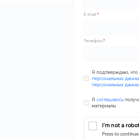
E-mail
Телефон
Я подтверждаю, что 
персональных данны
персональных данны
Я
соглашаюсь
получ
материалы
Массив дерева – прочный натуральный материал. Чтобы
необработанная поверхность из массива дерева
служила дольше, ее можно обработать лаком, воском,