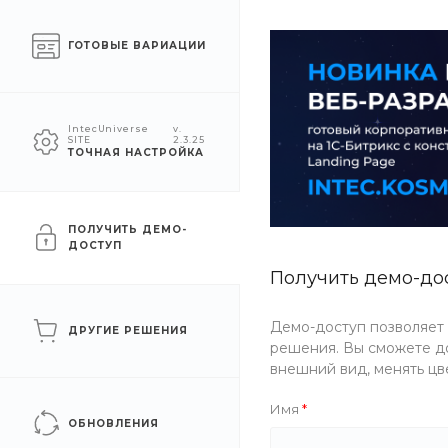
Челябинск
ГОТОВЫЕ ВАРИАЦИИ
КАТАЛОГ
КОМПАНИЯ
УСЛУГ
IntecUniverse
v.
SITE
2.3.25
ТОЧНАЯ НАСТРОЙКА
Главная
/
Каталог товаров
/
Мебель
/
Для спальни
/
Кроват
ComfortLiving кровать и
ПОЛУЧИТЬ ДЕМО-
ДОСТУП
Получить демо-до
Рекомендуем
Артикул
Y4K6-FOSW
Демо-доступ позволяет
ДРУГИЕ РЕШЕНИЯ
решения. Вы сможете до
внешний вид, менять цв
Имя
ОБНОВЛЕНИЯ