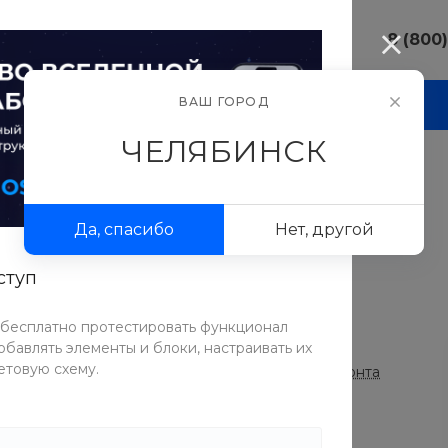
8 (800
8 (800) 10
ВАШ ГОРОД
И
АКЦИИ
ПРОЕКТЫ
ФОТОГАЛЕРЕЯ
г. Челябинс
ул.Свободы,
ЧЕЛЯБИНСК
Пн-Пт: 9:30
Cб-Вс: Вы
и
/
ComfortLiving кровать из сосны
sale@intecw
з сосны
Да, спасибо
Нет, другой
+7 (351) 77
г. Челябинс
Копейское 
ступ
Пн-Пт: 9:30
СРАВНИТЬ
Cб-Вс: Вы
 бесплатно протестировать функционал
sale@intecw
ТОВАР УЧАСТВУЕТ В АКЦИИ
бавлять элементы и блоки, настраивать их
етовую схему.
Скидка 10% при заказе комплексного ремонта
квартиры под ключ
Таблица размеров