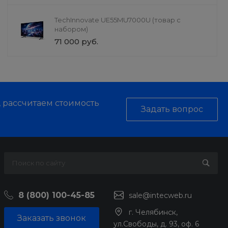
TechInnovate UE55MU7000U (товар с
набором)
71 000 руб.
, рассчитаем стоимость
Задать вопрос
8 (800) 100-45-85
sale@intecweb.ru
г. Челябинск,
Заказать звонок
ул.Свободы, д. 93, оф. 6