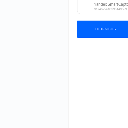
морилкой или маслом.
ОПИСАНИЕ
ХАРАКТЕРИСТИКИ
ДОКУМЕНТЫ
ОТПРАВИТЬ
В нашем интернет-магазине вы можете купить качествен
продукцию известных производителей из России и других
конструкция и функционал позволят подобрать мебель дл
В нашем каталоге представлена мебель, изготовленная из
‹
›
прослужит минимум 15 лет даже при интенсивной эксплуат
соберут мебель.
Рекомендуем