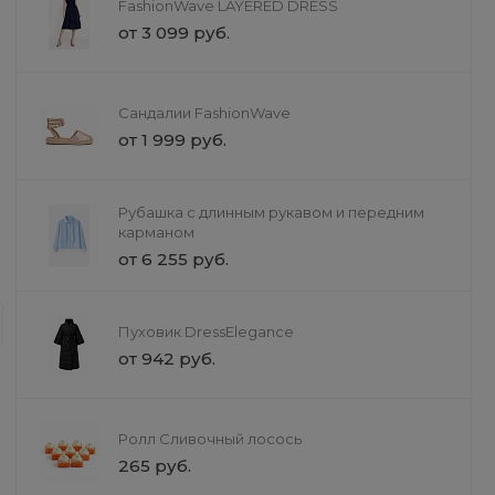
Рубашки с длинным
TopIntecBrand
FashionWave LAYERED DRESS
рукавом
от 3 099 руб.
от 1 355 руб.
от 11 360 руб
Сандалии FashionWave
от 1 999 руб.
Рубашка с длинным рукавом и передним
карманом
Доставка
от 6 255 руб.
Всё для домашних живот
Мы создали уникальное пространст
Пуховик DressElegance
товары, но и полный спектр профе
от 942 руб.
заботе о здоровье, красоте и счас
пушистого друга.
Ролл Сливочный лосось
265 руб.