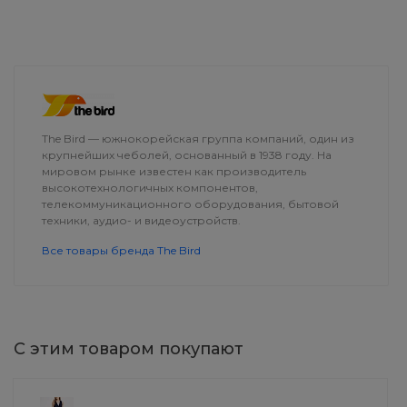
ДОСТАВКА
The Bird — южнокорейская группа компаний, один из
крупнейших чеболей, основанный в 1938 году. На
мировом рынке известен как производитель
высокотехнологичных компонентов,
телекоммуникационного оборудования, бытовой
техники, аудио- и видеоустройств.
Все товары бренда The Bird
С этим товаром покупают