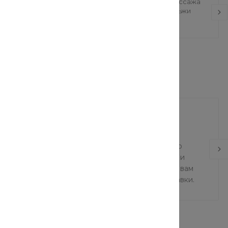
линкерная
Ванна без гидромассажа
HomeCraft J.Lisc,
Универсал Ностальжи
уб.
12 590 руб.
еры готовы обеспечить удобную и эффективную
Мы понимаем, что важны скорость и надежность, и
 и ответственная команда готова предоставить вам
 и первоклассное обслуживание в сфере доставки.