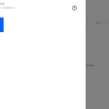
ВИДЕО
ОТЗЫВЫ
КАК КУПИТЬ?
ОПЛАТА
ную мебель по доступным ценам. Мы предлагаем
 стран. Множество вариантов оттенков, разная
я любого интерьера.
 качественных материалов. Благодаря этому она
ации. Если нужно, наши мастера быстро и аккуратно