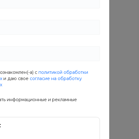
Цвет
Бежевый
Характеристики
Производитель
—
Италия
Габариты
—
207x147 см
Состав
—
Массив дерева
ознакомлен(-а) с
политикой обработки
Узор
—
однотонный
х
и даю свое
согласие на обработку
х
ать информационные и рекламные