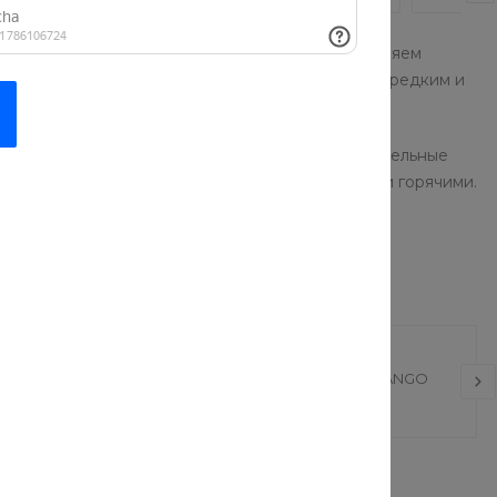
азных стран. Готовим по-домашнему, предоставляем
шего шефа, который отменно готовит блюда по редким и
я свежеприготовленной едой и получить положительные
на дом: мы привезем их свежеприготовленными и горячими.
 накладная
HairLux Шампунь
ТРОПИЧЕСКИЙ MANGO
 руб.
190 руб.