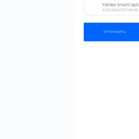
Мы предлагаем вкусные и разнообразные блюда кухонь р
большой выбор блюд. Предлагаем оценить мастерство на
всемирно известным рецептам.
ОТПРАВИТЬ
Приглашаем в наш ресторан, чтобы вы могли насладитьс
эмоции. Также вы можете заказать доставку любых блюд 
Рекомендуем
Низкие кеды
Раковина
AquaLux
от 3 875 руб.
от 2 999