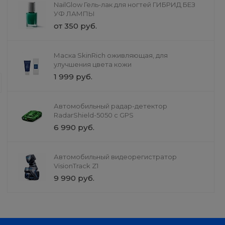
NailGlow Гель-лак для ногтей ГИБРИД БЕЗ
УФ ЛАМПЫ
от 350 руб.
Доставка
Маска SkinRich оживляющая, для
Дизайн интерьера
улучшения цвета кожи
1 999 руб.
Интерьер как визитная карточка. С
громче слов. Консультация и план 
без обязательств на полный проект
Автомобильный радар-детектор
RadarShield-5050 с GPS
6 990 руб.
Автомобильный видеорегистратор
VisionTrack Z1
9 990 руб.