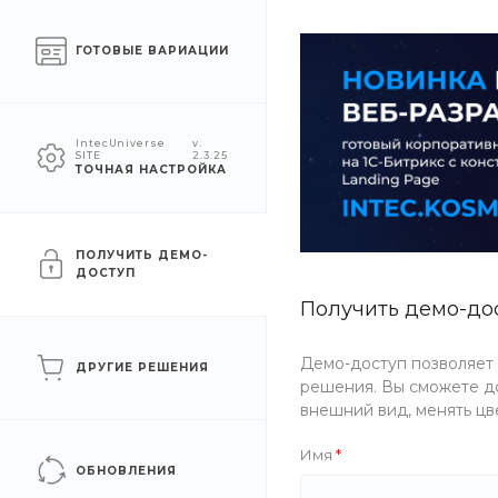
Челябинск
ГОТОВЫЕ ВАРИАЦИИ
КАТАЛОГ
КОМПАНИЯ
УСЛУГ
IntecUniverse
v.
SITE
2.3.25
ТОЧНАЯ НАСТРОЙКА
Главная
/
Каталог товаров
/
Еда
/
Лапша
/
Wok по-китайски
Wok по-китайски
ПОЛУЧИТЬ ДЕМО-
ДОСТУП
Получить демо-до
Хит
Рекомендуем
Артикул
J4O8-WS0O
Демо-доступ позволяет
ДРУГИЕ РЕШЕНИЯ
решения. Вы сможете до
внешний вид, менять цв
Имя
ОБНОВЛЕНИЯ