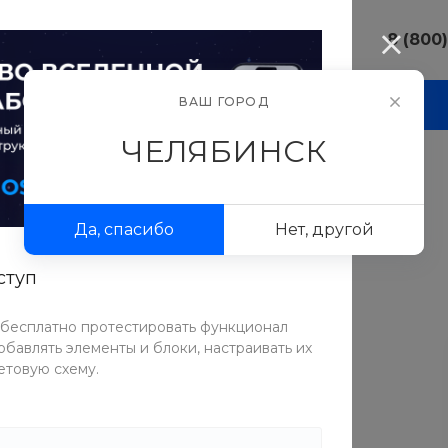
8 (800
8 (800) 10
ВАШ ГОРОД
И
АКЦИИ
ПРОЕКТЫ
ФОТОГАЛЕРЕЯ
г. Челябинс
ул.Свободы,
ЧЕЛЯБИНСК
Пн-Пт: 9:30
Cб-Вс: Вы
sale@intecw
Да, спасибо
Нет, другой
+7 (351) 77
г. Челябинс
Копейское 
ступ
Пн-Пт: 9:30
СРАВНИТЬ
Cб-Вс: Вы
 бесплатно протестировать функционал
sale@intecw
ТОВАР УЧАСТВУЕТ В АКЦИИ
бавлять элементы и блоки, настраивать их
етовую схему.
Возвращай деньги за покупки за рубежом
Таблица размеров