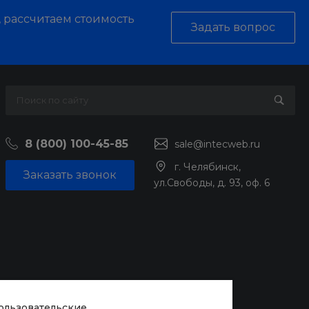
, рассчитаем стоимость
Задать вопрос
8 (800) 100-45-85
sale@intecweb.ru
г. Челябинск,
Заказать звонок
ул.Свободы, д. 93, оф. 6
пользовательские