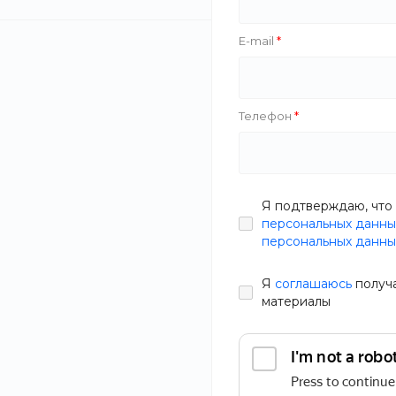
E-mail
Телефон
Я подтверждаю, что 
персональных данны
персональных данны
Состав: лапша удон, цыпленок, паприка красная, чеснок,
Я
соглашаюсь
получ
лук репчатый, кинза, соус ширачи, соус пикантный, амой
материалы
соус
ОПИСАНИЕ
ХАРАКТЕРИСТИКИ
ДОКУМЕНТЫ