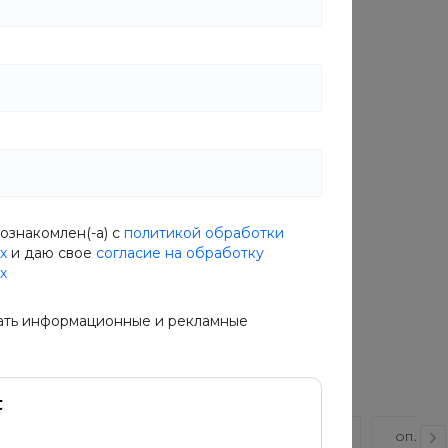
Вкус
Классический
Классический
Острый
Характеристики
Вес
—
320 г
Основной ингредиент
—
Курица
Вкус
—
Классический
ознакомлен(-а) с
политикой обработки
х
и даю свое
согласие на обработку
х
ать информационные и рекламные
ВИДЕО
ОТЗЫВЫ
КАК КУПИТЬ?
ОПЛАТА