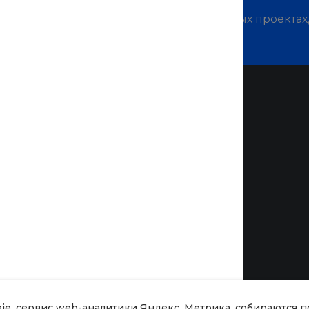
м о наших услугах, видах работ и типовых проектах
дивидуальное предложение!
Помощь
Покупки
Вопрос - ответ
Бренды
Коллекции
животных
Готовые образы
Возможности
kie, сервис web-аналитики Яндекс. Метрика, собираются 