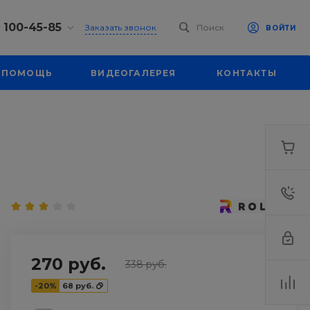
) 100-45-85
Заказать звонок
Поиск
ВОЙТИ
0-45-85
ПОМОЩЬ
ВИДЕОГАЛЕРЕЯ
КОНТАКТЫ
к,
 д. 93, оф. 6
-18:30
ходной
eb.ru
7-80-70
к,
ш., 64
-18:30
ходной
eb.ru
270 руб.
338 руб.
-20%
68 руб.