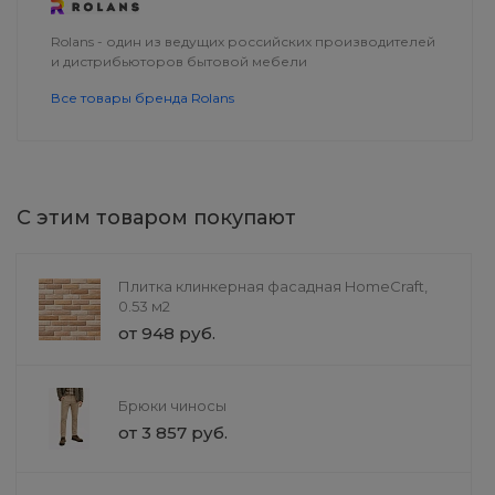
Rolans - один из ведущих российских производителей
и дистрибьюторов бытовой мебели
Все товары бренда Rolans
С этим товаром покупают
Плитка клинкерная фасадная HomeCraft,
0.53 м2
от 948 руб.
Ролл Оливье с ветчиной
ЖК-телевизо
TechInnovate 
275 руб.
от 5 890 000
Брюки чиносы
от 3 857 руб.