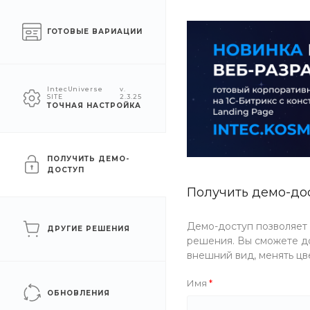
Челябинск
ГОТОВЫЕ ВАРИАЦИИ
КАТАЛОГ
КОМПАНИЯ
УСЛУГ
IntecUniverse
v.
SITE
2.3.25
ТОЧНАЯ НАСТРОЙКА
Главная
/
Каталог товаров
/
Одежда
/
Женская одежда
/
Пл
FashionWave LACE DRES
ПОЛУЧИТЬ ДЕМО-
ДОСТУП
Получить демо-до
Артикул
TO7B-RXRR
Демо-доступ позволяет
ДРУГИЕ РЕШЕНИЯ
решения. Вы сможете до
внешний вид, менять цв
Имя
ОБНОВЛЕНИЯ