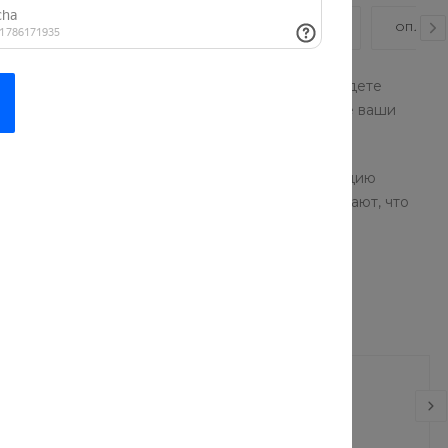
ВИДЕО
ОТЗЫВЫ
КАК КУПИТЬ?
ОПЛАТА
проверенных брендов. В нашем каталоге вы найдете
суары, одежда и обувь помогут подчеркнуть все ваши
ор моделей позволят собрать стильную коллекцию
ды и аксессуаров: наши консультанты точно знают, что
з гидромассажа
Вязаный свитер
л Ностальжи
уб.
от 6 750 руб.