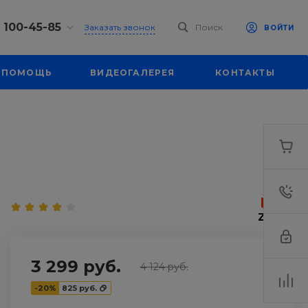
) 100-45-85
Заказать звонок
Поиск
ВОЙТИ
0-45-85
ПОМОЩЬ
ВИДЕОГАЛЕРЕЯ
КОНТАКТЫ
к,
 д. 93, оф. 6
-18:30
ходной
eb.ru
7-80-70
к,
ш., 64
-18:30
ходной
eb.ru
3 299 руб.
4 124 руб.
-20%
825 руб.