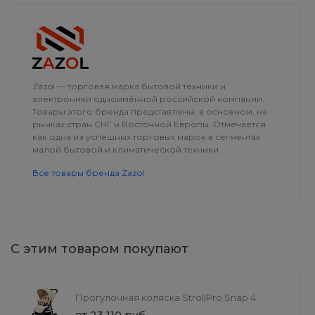
ДОСТАВКА
Zazol — торговая марка бытовой техники и
электроники одноимённой российской компании.
Товары этого бренда представлены, в основном, на
рынках стран СНГ и Восточной Европы. Отмечается
как одна из успешных торговых марок в сегментах
малой бытовой и климатической техники.
Все товары бренда Zazol
С этим товаром покупают
Сандалии
Брюки класси
Прогулочная коляска StrollPro Snap 4
от 1 999 руб.
4 300 руб.
от 23 110 руб.