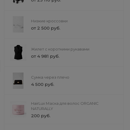
Низкие кроссовки
от 2 500 руб.
Доставка
Жилет с короткими рукавами
Услуги недвижимости
от 4 981 руб.
Мы предлагаем услуги в сфере нед
специалисты помогут вам на каждо
потребности. Мы гарантируем прозр
Сумка через плечо
доверие наших клиентов.
4 500 руб.
HairLux Маска для волос ORGANIC
NATURALLY
200 руб.