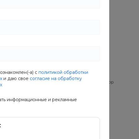
Цвет
Синий
Размер
S
S
M
Характеристики
ознакомлен(-а) с
политикой обработки
Производитель
—
Великобритания
х
и даю свое
согласие на обработку
Другие функции и особенности
—
кружево/гипюр
х
Состав
—
Полиамид - 90%, Эластан - 10%
Длина
—
100 см
ать информационные и рекламные
Размер
—
S