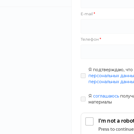
E-mail
Телефон
Я подтверждаю, что 
персональных данны
персональных данны
Я
соглашаюсь
получ
материалы
Платье выполнено из кружевного текстиля.