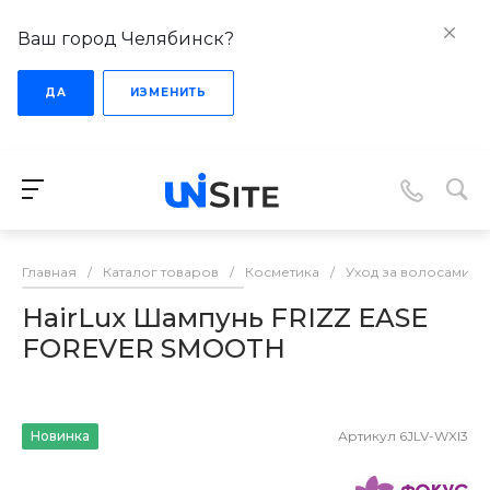
Ваш город Челябинск?
ДА
ИЗМЕНИТЬ
Главная
/
Каталог товаров
/
Косметика
/
Уход за волосами
/
HairLux Шампунь FRIZZ EASE
FOREVER SMOOTH
Новинка
Артикул
6JLV-WXI3