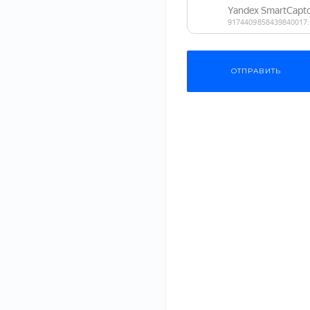
ОТПРАВИТЬ
Пирамидка: лог
Кажется, что ту
Понимание п
Развитие мот
Изучение цве
Тренировка т