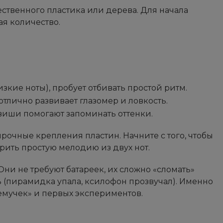
ственного пластика или дерева. Для начала
ая количество.
изкие ноты), пробует отбивать простой ритм.
отлично развивает глазомер и ловкость.
авиши помогают запоминать оттенки.
рочные крепления пластин. Начните с того, чтобы
орить простую мелодию из двух нот.
ни не требуют батареек, их сложно «сломать»
 (пирамидка упала, ксилофон прозвучал). Именно
чемучек» и первых экспериментов.