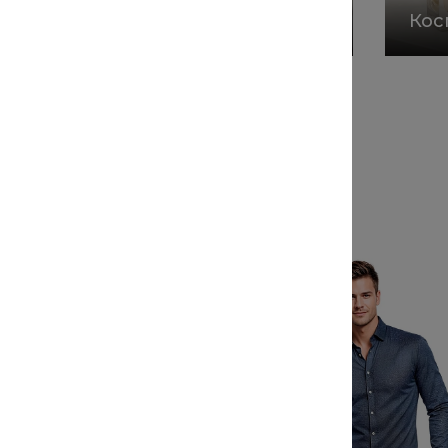
хника
товары
Кос
емые товары