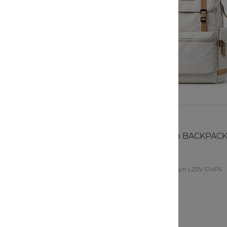
уем
Хит
Новинка
тевой DrillForce
Рюкзак PackPro BACKPAC
икул
ZNG2-CZSO
В наличии
Артикул
LZ5V-D4P5
3 199 руб.