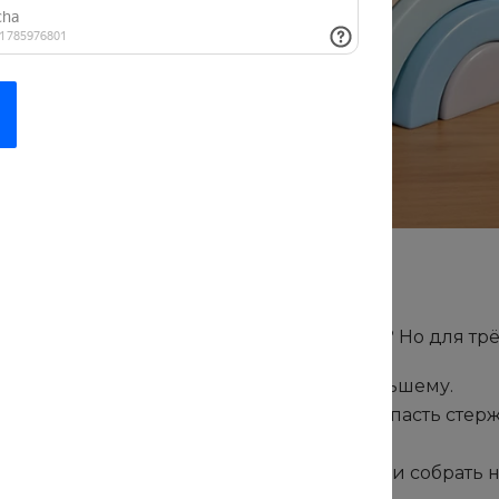
ика в действии
т сложного — надеть колечки на стержень? Но для тр
оследовательности — от большего к меньшему.
орики и координации — нужно точно попасть стерж
та и размера.
ерпения и логического мышления — если собрать не