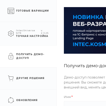
Челябинск
ГОТОВЫЕ ВАРИАЦИИ
КАТАЛОГ
КОМПАНИЯ
УСЛУГ
IntecUniverse
v.
SITE
2.3.25
ТОЧНАЯ НАСТРОЙКА
Главная
/
О компании
/
Новости
/
Пирамидка и ксилофон: две
Пирамидка и ксилофон: д
ПОЛУЧИТЬ ДЕМО-
ДОСТУП
12 июл 2021
Получить демо-до
Новости
Эти игрушки каж
Демо-доступ позволяет
ДРУГИЕ РЕШЕНИЯ
развлечение, а
Блог
решения. Вы сможете до
внешний вид, менять цв
Отзывы
Имя
ОБНОВЛЕНИЯ