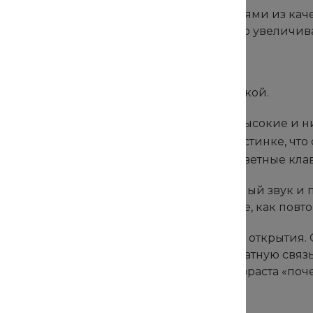
те пирамидку с крупными, яркими деталями из каче
бёнку стержень и 3-4 кольца, постепенно увеличив
е шаги в мир творчества и счёта
мостик между ритмом, звуком и математикой.
 Ребёнок учится различать высоту звука (высокие и н
 Нужно точно попадать палочкой по пластинке, что 
: Можно считать удары или пластинки, а цветные кл
 детский ксилофон имеет точный, приятный звук и п
ёнку исследовать звуки, а потом покажите, как повт
ки — инструменты для самостоятельного открытия. О
, и они дают ребёнку моментальную обратную связь
 рамках простых правил идеальна для возраста «по