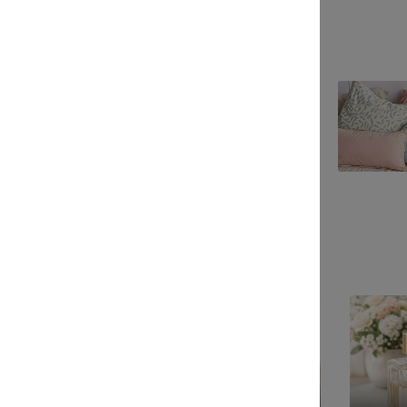
акже
Как ароматические свечи создают
настроение и уют
12 июл 2021
е категории
Спортивные