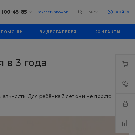
) 100-45-85
Заказать звонок
Поиск
ВОЙТИ
0-45-85
ПОМОЩЬ
ВИДЕОГАЛЕРЕЯ
КОНТАКТЫ
к,
 д. 93, оф. 6
-18:30
ходной
eb.ru
 в 3 года
7-80-70
к,
ш., 64
-18:30
ходной
иальность. Для ребёнка 3 лет они не просто
eb.ru