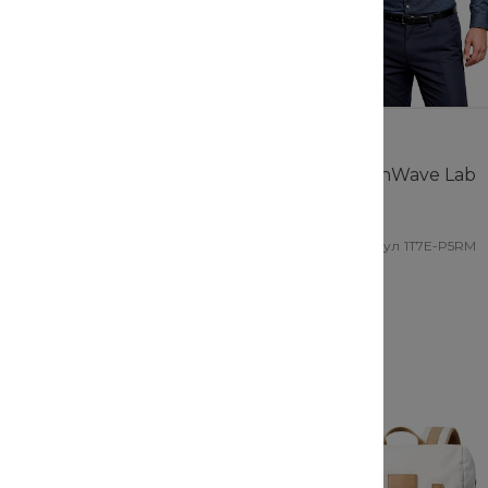
Хит
оляска StrollPro
Рубашка FashionWave Lab
икул
65EK-QU5P
В наличии
Артикул
1T7E-P5RM
825 руб.