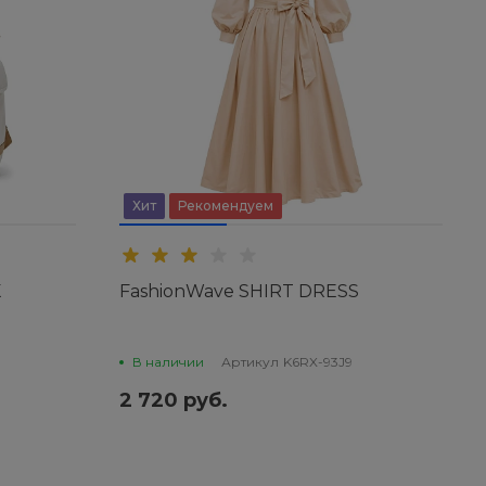
Хит
Рекомендуем
K
FashionWave SHIRT DRESS
В наличии
Артикул
K6RX-93J9
2 720 руб.