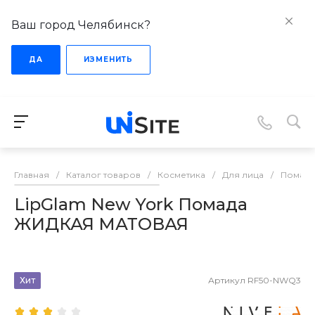
Ваш город Челябинск?
ДА
ИЗМЕНИТЬ
Главная
/
Каталог товаров
/
Косметика
/
Для лица
/
Помады
LipGlam New York Помада
ЖИДКАЯ МАТОВАЯ
Хит
Артикул
RF50-NWQ3