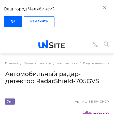
Ваш город Челябинск?
ДА
ИЗМЕНИТЬ
Главная
/
Каталог товаров
/
Автотехника
/
Радар-детекторы
Автомобильный радар-
детектор RadarShield-705GVS
Хит
Артикул
M9BH-GHCP