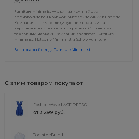
Furniture Minimalist — один из крупнейших
производителей крупной бытовой техники в Европе.
Компания занимает лидирующие позиции на
европейском и российском рынках. Основными
торговыми марками компании являются Furniture
Minimalist, Hotpoint-Minimalist и Scholt-Furniture.
Все товары бренда Furniture Minimalist
С этим товаром покупают
Скейтборд TEAM FURY
Сумка через 
POM POM SkateSpirit
FashionWave LACE DRESS
9 999 руб.
4 500 руб.
от 3 299 руб.
TopIntecBrand