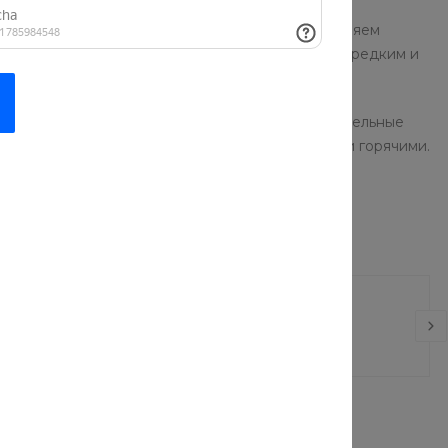
азных стран. Готовим по-домашнему, предоставляем
шего шефа, который отменно готовит блюда по редким и
я свежеприготовленной едой и получить положительные
на дом: мы привезем их свежеприготовленными и горячими.
ная
Кроссовки
силка
 руб.
6 549 руб.