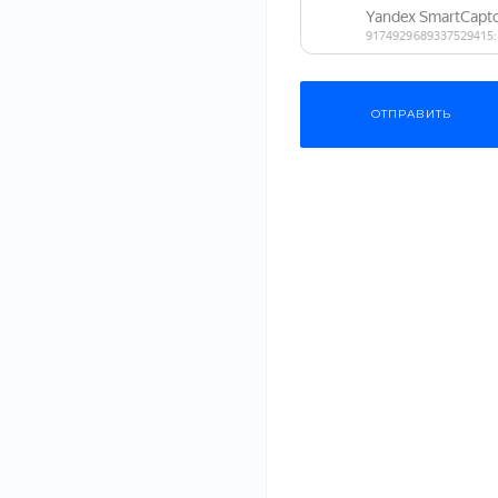
Мы предлагаем вкусные и разнообразные блюда кухонь р
большой выбор блюд. Предлагаем оценить мастерство на
всемирно известным рецептам.
ОТПРАВИТЬ
Приглашаем в наш ресторан, чтобы вы могли насладитьс
эмоции. Также вы можете заказать доставку любых блюд 
Рекомендуем
Духовой шкаф BakeMaster
Самоход
BO 73 CLI
газоноко
от 21 310 руб.
от 5 784