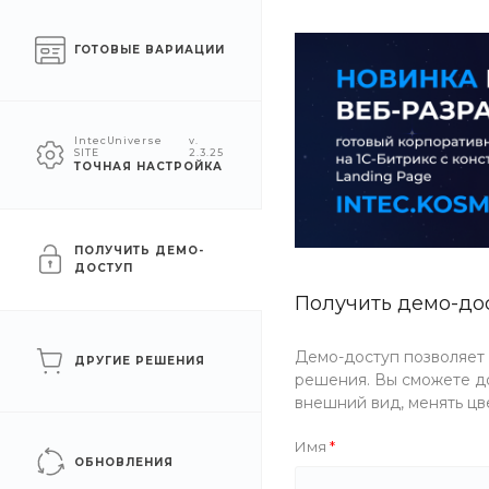
Челябинск
ГОТОВЫЕ ВАРИАЦИИ
КАТАЛОГ
КОМПАНИЯ
УСЛУГ
IntecUniverse
v.
SITE
2.3.25
ТОЧНАЯ НАСТРОЙКА
Главная
/
Каталог товаров
/
Еда
/
Закуски
/
Сытные палочки
Сытные палочки с ветчи
ПОЛУЧИТЬ ДЕМО-
ДОСТУП
Получить демо-до
Новинка
Артикул
Q10Z-F88T
Демо-доступ позволяет
ДРУГИЕ РЕШЕНИЯ
решения. Вы сможете до
внешний вид, менять цв
Имя
ОБНОВЛЕНИЯ