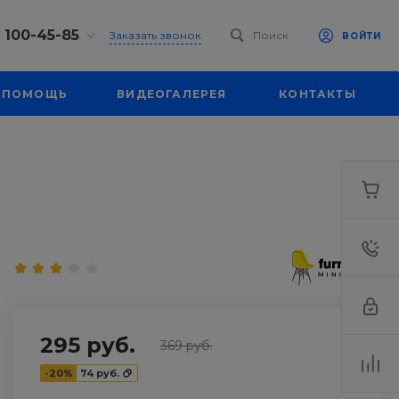
) 100-45-85
Заказать звонок
Поиск
ВОЙТИ
0-45-85
ПОМОЩЬ
ВИДЕОГАЛЕРЕЯ
КОНТАКТЫ
к,
 д. 93, оф. 6
-18:30
ходной
eb.ru
7-80-70
к,
ш., 64
-18:30
ходной
eb.ru
295 руб.
369 руб.
-20%
74 руб.