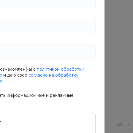
Характеристики
Вес
—
390 гр
Основной ингредиент
—
Ветчина
ознакомлен(-а) с
политикой обработки
х
и даю свое
согласие на обработку
х
ать информационные и рекламные
ВИДЕО
ОТЗЫВЫ
КАК КУПИТЬ?
ОПЛАТА