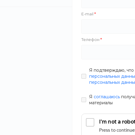
E-mail
Телефон
Я подтверждаю, что 
персональных данны
персональных данны
Я
соглашаюсь
получ
Запечённые кусочки тонкого теста с сыром, ветчиной и
материалы
соусом ранч
ОПИСАНИЕ
ХАРАКТЕРИСТИКИ
ДОКУМЕНТЫ