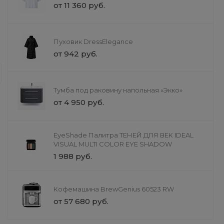
от 11 360 руб.
Доставка
Пуховик DressElegance
Услуги красоты и здоровь
от 942 руб.
Наши услуги — это не просто проце
с профессиональной косметикой и 
Тумба под раковину напольная «Экко»
инструментами заботы.
от 4 950 руб.
EyeShade Палитра ТЕНЕЙ ДЛЯ ВЕК IDEAL
VISUAL MULTI COLOR EYE SHADOW
1 988 руб.
Кофемашина BrewGenius 60523 RW
от 57 680 руб.