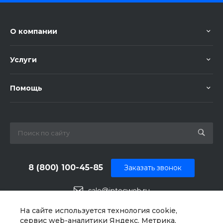
О компании
Услуги
Помощь
8 (800) 100-45-85
Заказать звонок
sale@intecweb.ru
г. Челябинск, ул.Свободы, д. 93, оф. 6
На сайте используется технология cookie,
сервис web-аналитики Яндекс. Метрика,